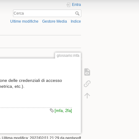
Entra
Ultime modifiche
Gestore Media
Indice
glossario:mfa
one delle credenziali di accesso
trica, etc.).
[mfa
,
2fa]
· Ultima modifica:
2022/02/11 21:29
da
pentasoft