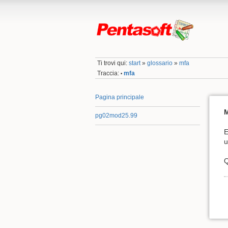
Ti trovi qui:
start
»
glossario
»
mfa
Traccia:
mfa
•
Pagina principale
M
pg02mod25.99
E
u
Q