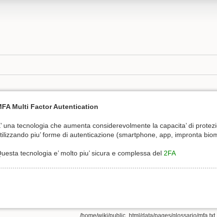
FA Multi Factor Autentication
’ una tecnologia che aumenta considerevolmente la capacita’ di protezi
tilizzando piu’ forme di autenticazione (smartphone, app, impronta biome
uesta tecnologia e’ molto piu’ sicura e complessa del
2FA
/home/wiki/public_html/data/pages/glossario/mfa.txt